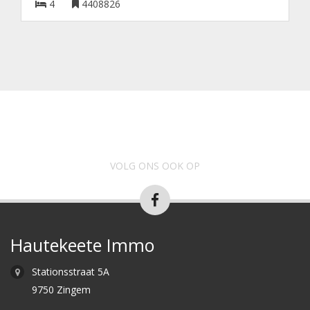
4
4408826
VOLG ONS OOK OP
Hautekeete Immo
Stationsstraat 5A
9750 Zingem