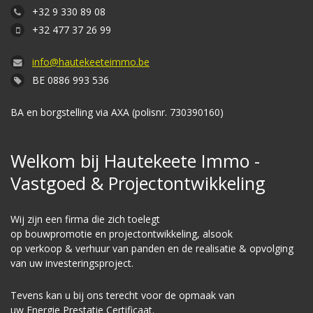
+32 9 330 89 08
+32 477 37 26 99
info@hautekeeteimmo.be
BE 0886 993 536
BA en borgstelling via AXA (polisnr. 730390160)
Welkom bij Hautekeete Immo -
Vastgoed & Projectontwikkeling
Wij zijn een firma die zich toelegt
op
bouwpromotie
en
projectontwikkeling
, alsook
op
verkoop
&
verhuur
van panden en de realisatie & opvolging
van uw investeringsproject.
Tevens kan u bij ons terecht voor de opmaak van
uw
E
nergie
P
restatie
C
ertificaat.