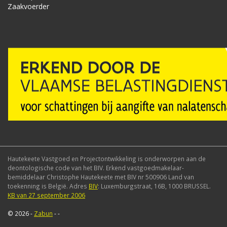
Zaakvoerder
Hautekeete Vastgoed en Projectontwikkeling is onderworpen aan de
deontologische code van het BIV. Erkend vastgoedmakelaar-
bemiddelaar Christophe Hautekeete met BIV nr 500906 Land van
toekenning is België. Adres
BIV
: Luxemburgstraat, 16B, 1000 BRUSSEL.
KB van 27 september 2006
© 2026 -
Zabun
-
-