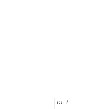
2
908 m