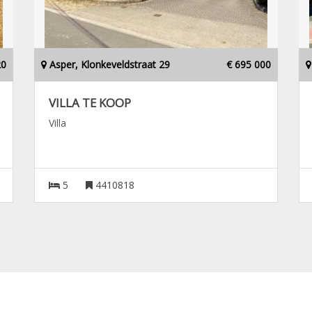
20
Asper, Klonkeveldstraat 29
€ 695 000
VILLA TE KOOP
Villa
5
4410818