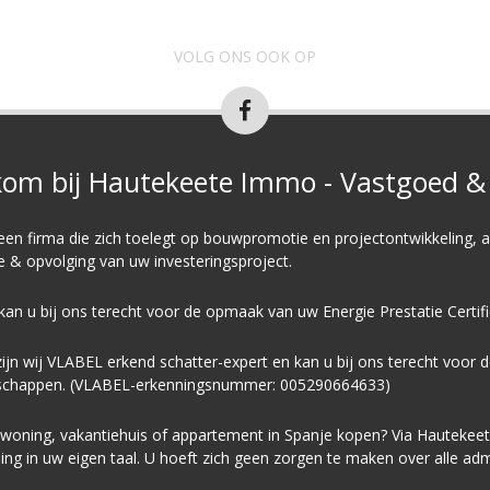
VOLG ONS OOK OP
om bij Hautekeete Immo - Vastgoed & 
 een firma die zich toelegt op
bouwpromotie
en
projectontwikkeling
, 
ie & opvolging van uw investeringsproject.
kan u bij ons terecht voor de opmaak van uw
E
nergie
P
restatie
C
ertif
ijn wij VLABEL erkend schatter-expert en kan u bij ons terecht voor 
schappen. (VLABEL-erkenningsnummer: 005290664633)
oning, vakantiehuis of appartement in Spanje kopen? Via Hautekeete “
ing in uw eigen taal. U hoeft zich geen zorgen te maken over alle admi