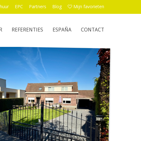
huur
EPC
Partners
Blog
Mijn favorieten
R
REFERENTIES
ESPAÑA
CONTACT