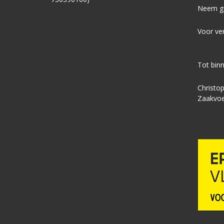
Neem ge
Voor ver
Tot binn
Christo
Zaakvoe