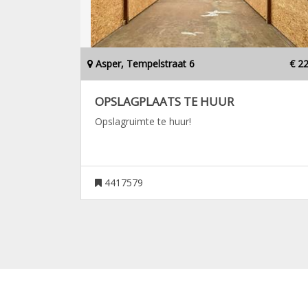
Asper, Tempelstraat 6
€ 2
OPSLAGPLAATS TE HUUR
Opslagruimte te huur!
4417579