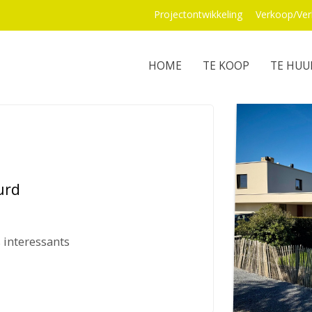
Projectontwikkeling
Verkoop/Ver
HOME
TE KOOP
TE HUU
urd
 interessants