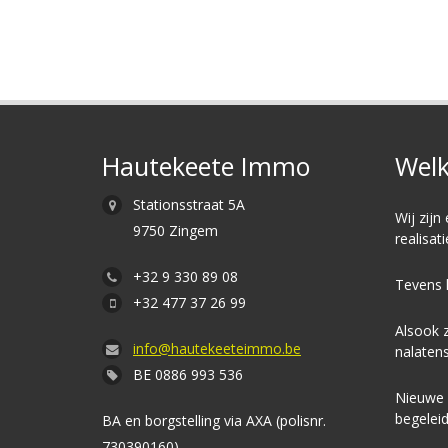
Hautekeete Immo
Welk
Stationsstraat 5A
Wij zijn
9750 Zingem
realisat
+32 9 330 89 08
Tevens 
+32 477 37 26 99
Alsook z
info@hautekeeteimmo.be
nalaten
BE 0886 993 536
Nieuwe w
begeleid
BA en borgstelling via AXA (polisnr.
730390160)