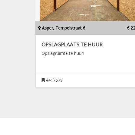
Asper, Tempelstraat 6
€ 2
OPSLAGPLAATS TE HUUR
Opslagruimte te huur!
4417579