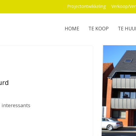
Projectontwikkeling
Verkoop/Ver
HOME
TE KOOP
TE HUU
urd
 interessants