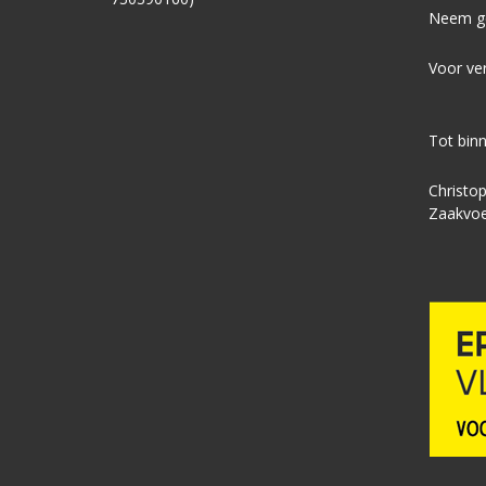
Neem ge
Voor ver
Tot binn
Christo
Zaakvoe