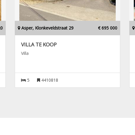
20
Asper, Klonkeveldstraat 29
€ 695 000
VILLA TE KOOP
Villa
5
4410818