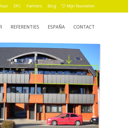
huur
EPC
Partners
Blog
Mijn favorieten
R
REFERENTIES
ESPAÑA
CONTACT