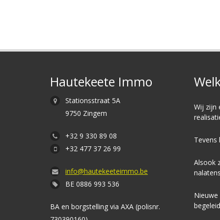
Hautekeete Immo
Welk
Stationsstraat 5A
Wij zijn
9750 Zingem
realisat
+32 9 330 89 08
Tevens 
+32 477 37 26 99
Alsook z
info@hautekeeteimmo.be
nalaten
BE 0886 993 536
Nieuwe w
begeleid
BA en borgstelling via AXA (polisnr.
730390160)