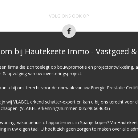
VOLG ONS OOK OP
om bij Hautekeete Immo - Vastgoed & 
 een firma die zich toelegt op
bouwpromotie
en
projectontwikkeling
, 
ie & opvolging van uw investeringsproject.
kan u bij ons terecht voor de opmaak van uw
E
nergie
P
restatie
C
ertif
ijn wij VLABEL erkend schatter-expert en kan u bij ons terecht voor 
schappen. (VLABEL-erkenningsnummer: 005290664633)
oning, vakantiehuis of appartement in Spanje kopen? Via Hautekeete “
ing in uw eigen taal. U hoeft zich geen zorgen te maken over alle admi