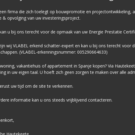
 een firma die zich toelegt op
bouwpromotie
en
projectontwikkeling
, 
ie & opvolging van uw investeringsproject.
kan u bij ons terecht voor de opmaak van uw
E
nergie
P
restatie
C
ertif
ijn wij VLABEL erkend schatter-expert en kan u bij ons terecht voor 
schappen. (VLABEL-erkenningsnummer: 005290664633)
oning, vakantiehuis of appartement in Spanje kopen? Via Hautekeete “
ing in uw eigen taal. U hoeft zich geen zorgen te maken over alle admi
rust uw tijd om de site te verkennen.
dere informatie kan u ons steeds vrijblijvend contacteren.
enkort,
phe Hautekeete