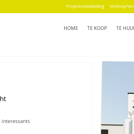
Projectontwikkeling
Verkoop/Ver
HOME
TE KOOP
TE HUU
ht
 interessants