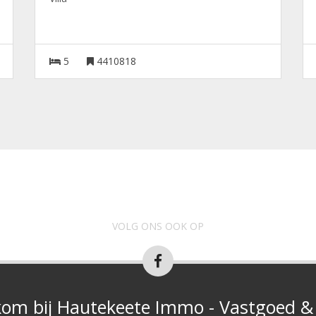
5
4410818
VOLG ONS OOK OP
om bij Hautekeete Immo - Vastgoed & 