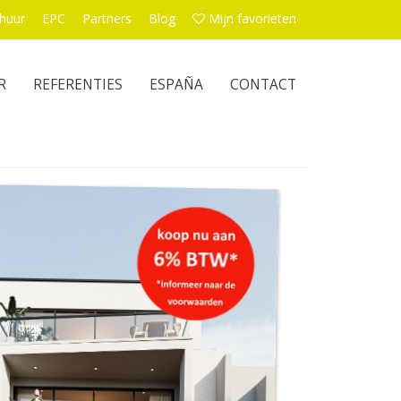
huur
EPC
Partners
Blog
Mijn favorieten
R
REFERENTIES
ESPAÑA
CONTACT