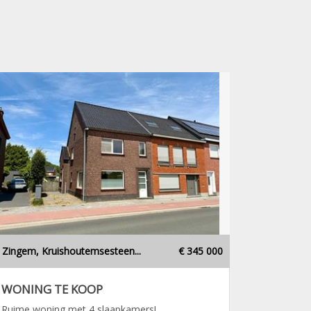
Zingem, Kruishoutemsesteen...
€ 345 000
WONING TE KOOP
Ruime woning met 4 slaapkamers!