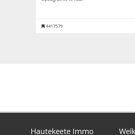
4417579
Hautekeete Immo
Welk