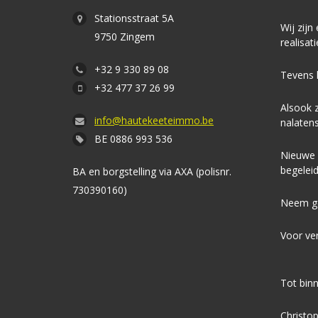
Stationsstraat 5A
Wij zijn
9750 Zingem
realisat
+32 9 330 89 08
Tevens 
+32 477 37 26 99
Alsook z
info@hautekeeteimmo.be
nalaten
BE 0886 993 536
Nieuwe w
begeleid
BA en borgstelling via AXA (polisnr.
730390160)
Neem ge
Voor ver
Tot binn
Christo