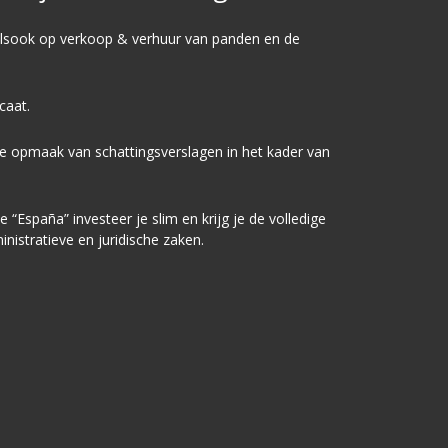
alsook op
verkoop
&
verhuur
van panden en de
icaat.
de opmaak van schattingsverslagen in het kader van
España” investeer je slim en krijg je de volledige
nistratieve en juridische zaken.